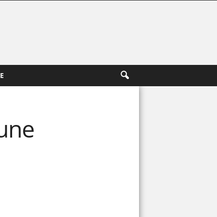
E
 une