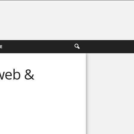
E
web &