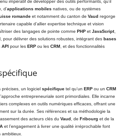
evenu impératif de développer des outils performants, qu’il
, d’
applications mobiles
natives, ou de systèmes
uisse romande
et notamment du canton de
Vaud
regorge
rtenaire capable d’allier expertise technique et vision
aîtriser des langages de pointe comme
PHP
et
JavaScript
,
l
, pour délivrer des solutions robustes, intégrant des
bases
s
API
pour les
ERP
ou les
CRM
, et des fonctionnalités
 spécifique
précises, un logiciel
spécifique
tel qu’un
ERP
ou un
CRM
 l’approche entrepreneuriale sont primordiales. Elle incarne
iers complexes en outils numériques efficaces, offrant une
ement sur la durée. Ses références et sa méthodologie la
lassement des acteurs clés du
Vaud
, de
Fribourg
et de la
A
et l’engagement à livrer une qualité irréprochable font
s ambitieux.