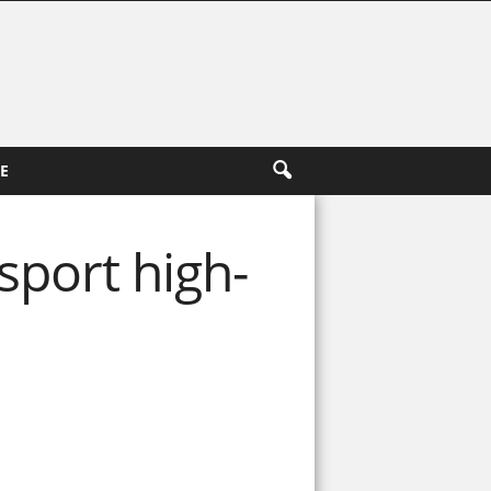
E
port high-